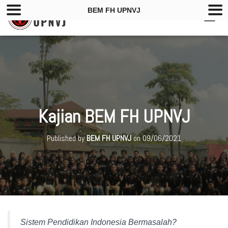
BEM FH UPNVJ
T
O
G
G
L
E
N
A
V
Kajian BEM FH UPNVJ
I
G
A
Published by
BEM FH UPNVJ
on
09/06/2021
T
I
O
N
Sistem Pendidikan Indonesia Bermasalah?