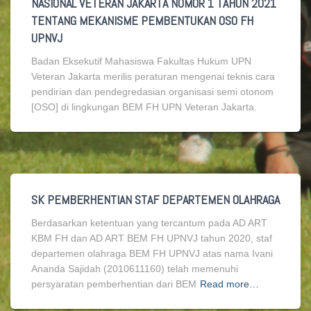
NASIONAL VETERAN JAKARTA NOMOR 1 TAHUN 2021
TENTANG MEKANISME PEMBENTUKAN OSO FH
UPNVJ
Badan Eksekutif Mahasiswa Fakultas Hukum UPN
Veteran Jakarta merilis peraturan mengenai teknis cara
pendirian dan pendegredasian organisasi semi otonom
[OSO] di lingkungan BEM FH UPN Veteran Jakarta.
SK PEMBERHENTIAN STAF DEPARTEMEN OLAHRAGA
Berdasarkan ketentuan yang tercantum pada AD ART
KBM FH dan AD ART BEM FH UPNVJ tahun 2020, staf
departemen olahraga BEM FH UPNVJ atas nama Ivani
Ananda Sajidah (2010611160) telah memenuhi
persyaratan pemberhentian dari BEM
Read more…