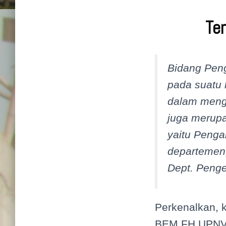
Te
Bidang Pen
pada suatu 
dalam meng
juga merupa
yaitu Penga
departemen
Dept. Penge
Perkenalkan, 
BEM FH UPNV