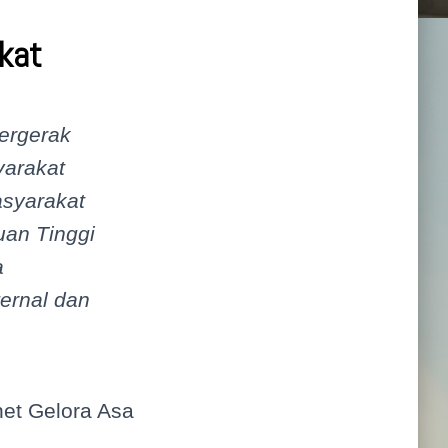
kat
ergerak
yarakat
syarakat
uan Tinggi
a
ernal dan
et Gelora Asa