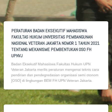
PERATURAN BADAN EKSEKUTIF MAHASISWA
FAKULTAS HUKUM UNIVERSITAS PEMBANGUNAN
NASIONAL VETERAN JAKARTA NOMOR 1 TAHUN 2021
TENTANG MEKANISME PEMBENTUKAN OSO FH
UPNVJ
Badan Eksekutif Mahasiswa Fakultas Hukum UPN
Veteran Jakarta merilis peraturan mengenai teknis cara
pendirian dan pendegredasian organisasi semi otonom
[OSO] di lingkungan BEM FH UPN Veteran Jakarta.