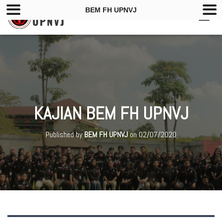
BEM FH UPNVJ
T
O
G
G
L
E
N
A
V
KAJIAN BEM FH UPNVJ
I
G
A
Published by
BEM FH UPNVJ
on
02/07/2020
T
I
O
N