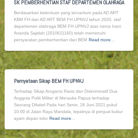
SK PEMBERHENTIAN STAF DEPARTEMEN OLAHRAGA
Berdasarkan ketentuan yang tercantum pada AD ART
KBM FH dan AD ART BEM FH UPNVJ tahun 2020, staf
departemen olahraga BEM FH UPNVJ atas nama Ivani
Ananda Sajidah (2010611160) telah memenuhi
persyaratan pemberhentian dari BEM
Read more…
Pernyataan Sikap BEM FH UPNVJ
Terhadap Sikap Arogansi Rasis dan Diskriminatif Dua
Anggota Politi Militer di Merauke Papua terhadap
Seorang Difabel Pada hari Senin, 26 Juni 2021 pukul
10.00 di Jalan Raya Mandala, tepatnya di penjual bubur
ayam depan toko
Read more…