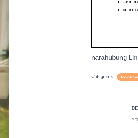
narahubung Lin
Categories:
UNCATEGO
BE
BEM