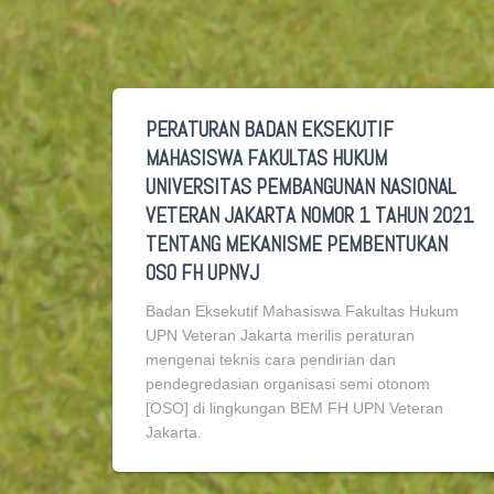
PERATURAN BADAN EKSEKUTIF
MAHASISWA FAKULTAS HUKUM
UNIVERSITAS PEMBANGUNAN NASIONAL
VETERAN JAKARTA NOMOR 1 TAHUN 2021
TENTANG MEKANISME PEMBENTUKAN
OSO FH UPNVJ
Badan Eksekutif Mahasiswa Fakultas Hukum
UPN Veteran Jakarta merilis peraturan
mengenai teknis cara pendirian dan
pendegredasian organisasi semi otonom
[OSO] di lingkungan BEM FH UPN Veteran
Jakarta.