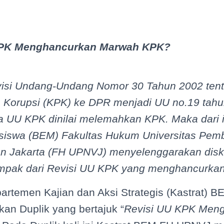
KPK Menghancurkan Marwah KPK?
evisi Undang-Undang Nomor 30 Tahun 2002 ten
Korupsi (KPK) ke DPR menjadi UU no.19 tah
a UU KPK dinilai melemahkan KPK. Maka dari 
siswa (BEM) Fakultas Hukum Universitas Pe
an Jakarta (FH UPNVJ) menyelenggarakan disku
mpak dari Revisi UU KPK yang menghancurka
partemen Kajian dan Aksi Strategis (Kastrat)
an Duplik yang bertajuk “
Revisi UU KPK Men