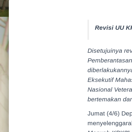
Revisi UU 
Disetujuinya r
Pemberantasan 
diberlakukanny
Eksekutif Maha
Nasional Veter
bertemakan da
Jumat (4/6) De
menyelenggarak