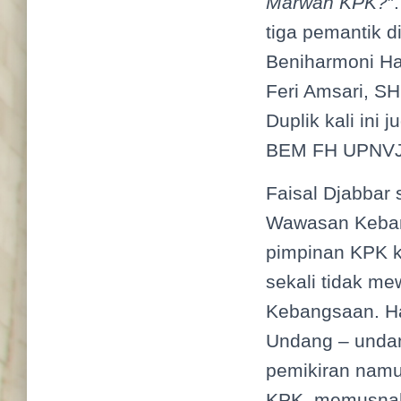
Marwah KPK?
”
tiga pemantik d
Beniharmoni Ha
Feri Amsari, SH
Duplik kali ini
BEM FH UPNVJ y
Faisal Djabbar
Wawasan Keban
pimpinan KPK 
sekali tidak m
Kebangsaan. Ha
Undang – undan
pemikiran namu
KPK, memusnahk