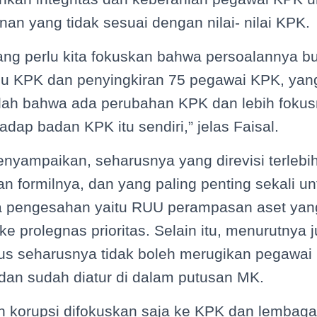
nan yang tidak sesuai dengan nilai- nilai KPK.
yang perlu kita fokuskan bahwa persoalannya 
 uu KPK dan penyingkiran 75 pegawai KPK, yang
alah bahwa ada perubahan KPK dan lebih foku
dap badan KPK itu sendiri,” jelas Faisal.
nyampaikan, seharusnya yang direvisi terlebi
n formilnya, dan yang paling penting sekali untu
ta pengesahan yaitu RUU perampasan aset yan
 ke prolegnas prioritas. Selain itu, menurutnya
tus seharusnya tidak boleh merugikan pegawa
dan sudah diatur di dalam putusan MK.
 korupsi difokuskan saja ke KPK dan lembaga