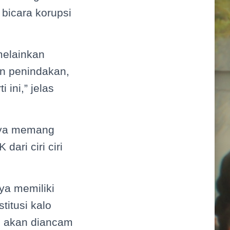
bicara korupsi
melainkan
n penindakan,
 ini,” jelas
anya memang
ari ciri ciri
ya memiliki
titusi kalo
ni akan diancam