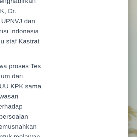
menghadirkan
K, Dr.
m UPNVJ dan
isi Indonesia.
u staf Kastrat
wa proses Tes
um dari
 UU KPK sama
awasan
terhadap
persoalan
 memusnahkan
untuk melawan