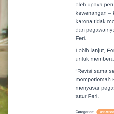
oleh upaya per
kewenangan – 
karena tidak m
dan pegawainya 
Feri.
Lebih lanjut, F
untuk memberan
“Revisi sama s
memperlemah KPK
menyasar pegaw
tutur Feri.
Categories:
UNCATEGO