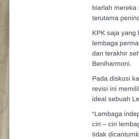
biarlah mereka
terutama penin
KPK saja yang 
lembaga perma
dan terakhir se
Beniharmoni.
Pada diskusi k
revisi ini memi
ideal sebuah L
“Lembaga indep
ciri – ciri lem
tidak dicantumk