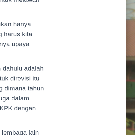
bukan hanya
 harus kita
snya upaya
h dahulu adalah
k direvisi itu
g dimana tahun
 juga dalam
i KPK dengan
 lembaga lain