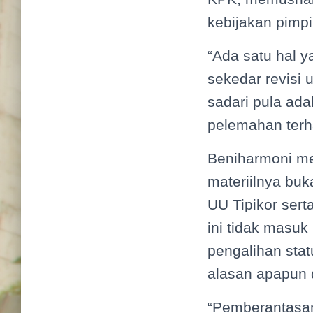
kebijakan pimpi
“Ada satu hal 
sekedar revisi
sadari pula ad
pelemahan terha
Beniharmoni me
materiilnya buka
UU Tipikor ser
ini tidak masuk
pengalihan sta
alasan apapun 
“Pemberantasan