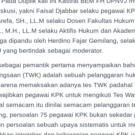
. Pada Duplik kali ini Kastrat BEM FH UPNVJ 
iskusi, yakni Faisal Djabbar selaku pegawai KP
refa, SH., LL.M selaku Dosen Fakultas Huku
., M.H., LL.M selaku Aktifis Hukum dan Akadem
 juga dipandu oleh Herdino Fajar Gemilang, selak
ang bertindak sebagai moderator.
 sebagai pemantik pertama menyampaikan bah
gsaan (TWK) adalah sebuah pelanggaran huk
karena memaksakan adanya tes TWK padahal
ewajibkan pegawai KPK untuk mengikuti Tes W
l semacam itu dinilai semacam pelanggaran 
g, persoalan 75 pegawai KPK bukan sekedar 
n persoalan sebuah upaya sistematis untuk
an integritas dan keberanian pegawai KPK 