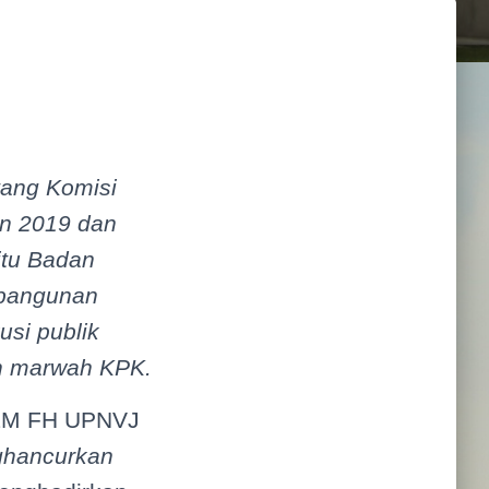
tang Komisi
un 2019 dan
itu Badan
mbangunan
si publik
n marwah KPK.
 BEM FH UPNVJ
ghancurkan