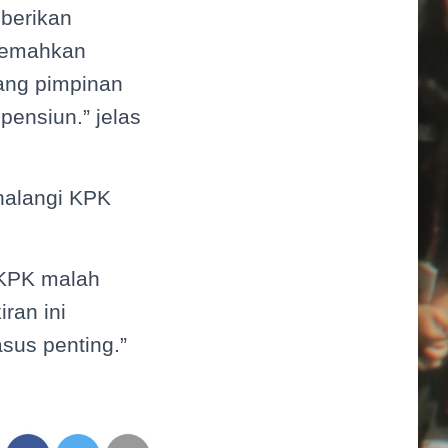
berikan
lemahkan
yang pimpinan
pensiun.” jelas
ghalangi KPK
 KPK malah
ran ini
us penting.”