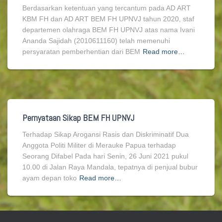
Berdasarkan ketentuan yang tercantum pada AD ART
KBM FH dan AD ART BEM FH UPNVJ tahun 2020, staf
departemen olahraga BEM FH UPNVJ atas nama Ivani
Ananda Sajidah (2010611160) telah memenuhi
persyaratan pemberhentian dari BEM
Read more…
Pernyataan Sikap BEM FH UPNVJ
Terhadap Sikap Arogansi Rasis dan Diskriminatif Dua
Anggota Politi Militer di Merauke Papua terhadap
Seorang Difabel Pada hari Senin, 26 Juni 2021 pukul
10.00 di Jalan Raya Mandala, tepatnya di penjual bubur
ayam depan toko
Read more…