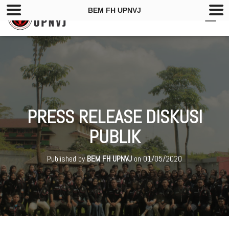
BEM FH UPNVJ
T
O
G
G
L
E
N
A
V
PRESS RELEASE DISKUSI
I
G
PUBLIK
A
T
I
Published by
BEM FH UPNVJ
on
01/05/2020
O
N