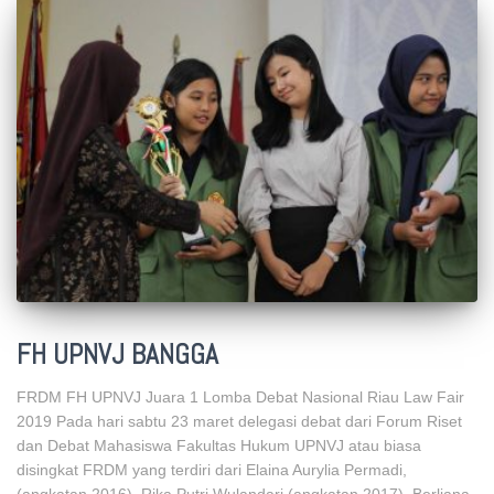
FH UPNVJ BANGGA
FRDM FH UPNVJ Juara 1 Lomba Debat Nasional Riau Law Fair
2019 Pada hari sabtu 23 maret delegasi debat dari Forum Riset
dan Debat Mahasiswa Fakultas Hukum UPNVJ atau biasa
disingkat FRDM yang terdiri dari Elaina Aurylia Permadi,
(angkatan 2016), Rika Putri Wulandari (angkatan 2017), Berliana