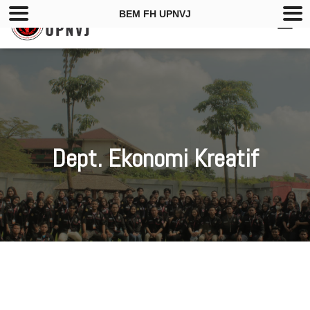
BEM FH UPNVJ
T
O
G
G
L
E
N
A
V
Dept. Ekonomi Kreatif
I
G
A
T
I
O
N