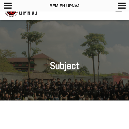
BEM FH UPNVJ
T
O
G
G
L
E
N
A
V
Subject
I
G
A
T
I
O
N